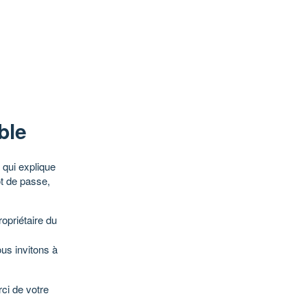
ble
qui explique
ot de passe,
opriétaire du
ous invitons à
ci de votre