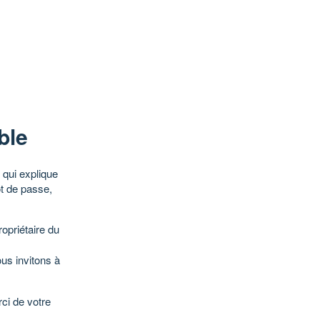
ble
qui explique
ot de passe,
opriétaire du
ous invitons à
ci de votre