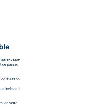
ble
qui explique
ot de passe,
opriétaire du
ous invitons à
ci de votre