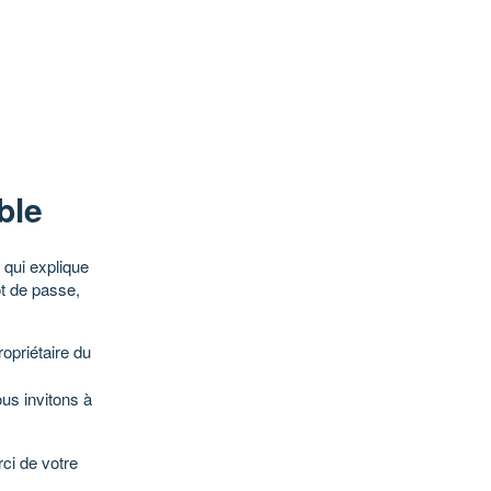
ble
qui explique
ot de passe,
opriétaire du
ous invitons à
ci de votre