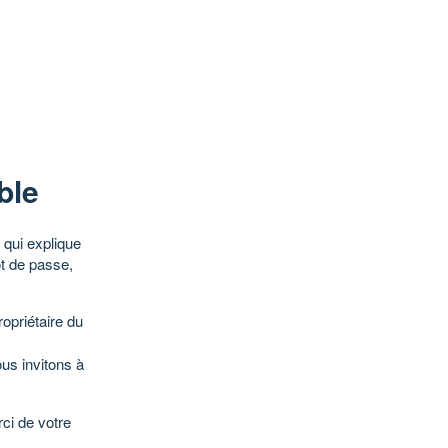
ble
qui explique
ot de passe,
opriétaire du
ous invitons à
ci de votre