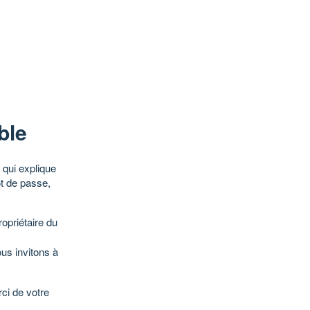
ble
qui explique
ot de passe,
opriétaire du
ous invitons à
ci de votre