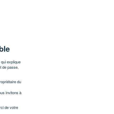
ble
qui explique
ot de passe,
opriétaire du
ous invitons à
ci de votre