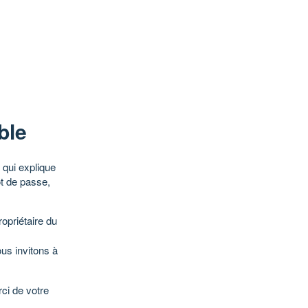
ble
qui explique
ot de passe,
opriétaire du
ous invitons à
ci de votre