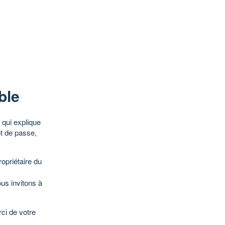
ble
qui explique
ot de passe,
opriétaire du
ous invitons à
ci de votre