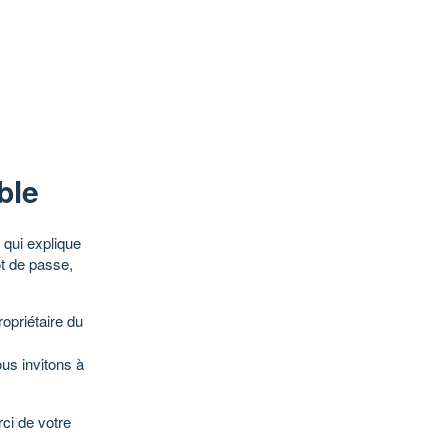
ble
qui explique
ot de passe,
opriétaire du
ous invitons à
ci de votre