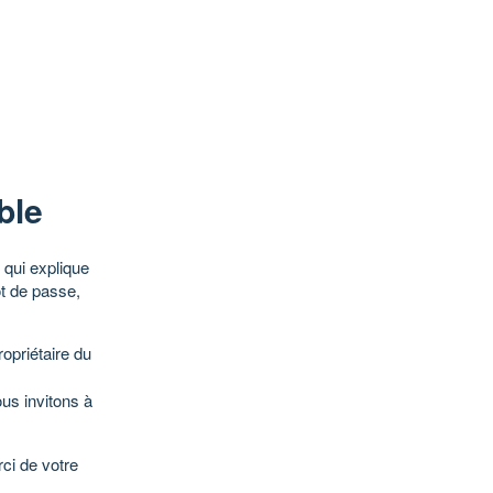
ble
qui explique
ot de passe,
opriétaire du
ous invitons à
ci de votre