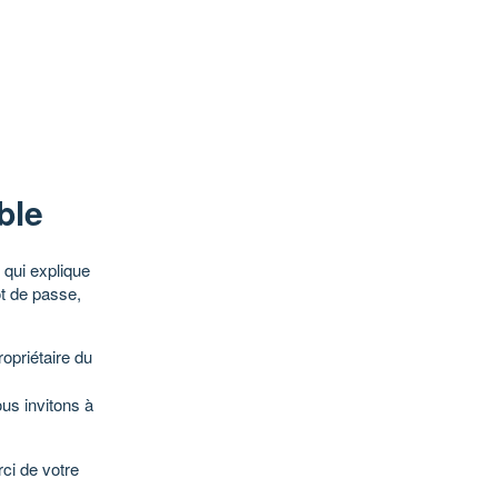
ble
qui explique
ot de passe,
opriétaire du
ous invitons à
ci de votre