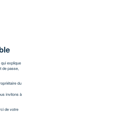
ble
qui explique
ot de passe,
opriétaire du
ous invitons à
ci de votre