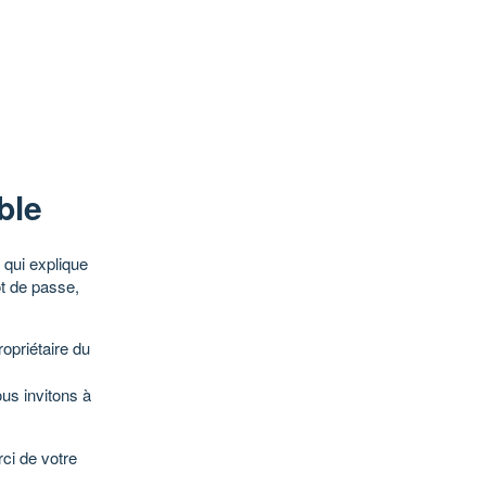
ble
qui explique
ot de passe,
opriétaire du
ous invitons à
ci de votre