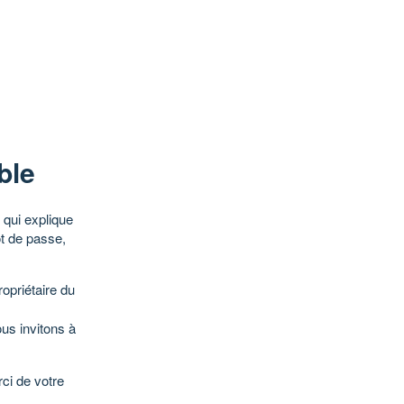
ble
qui explique
ot de passe,
opriétaire du
ous invitons à
ci de votre