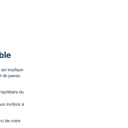
ble
qui explique
ot de passe,
opriétaire du
ous invitons à
ci de votre