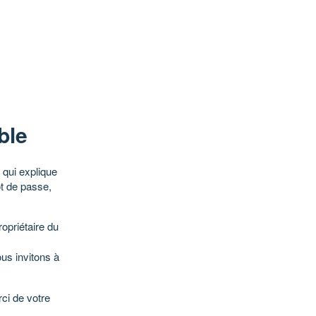
ble
qui explique
ot de passe,
opriétaire du
ous invitons à
ci de votre