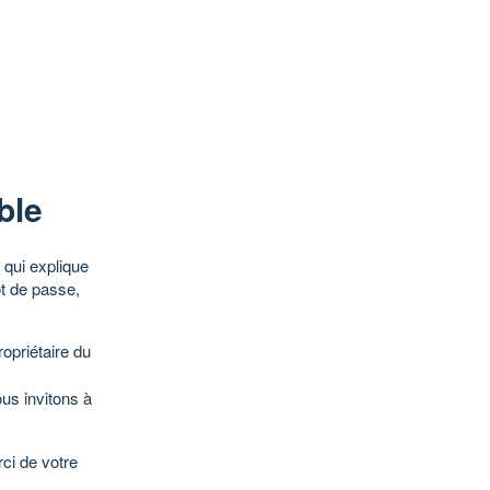
ble
qui explique
ot de passe,
opriétaire du
ous invitons à
ci de votre