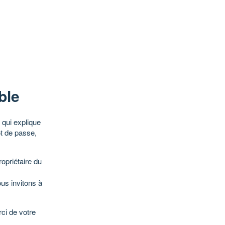
ble
qui explique
ot de passe,
opriétaire du
ous invitons à
ci de votre