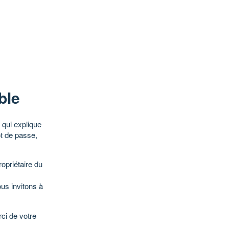
ble
qui explique
ot de passe,
opriétaire du
ous invitons à
ci de votre