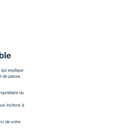
ble
qui explique
ot de passe,
opriétaire du
ous invitons à
ci de votre