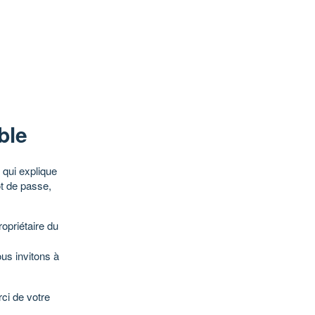
ble
qui explique
ot de passe,
opriétaire du
ous invitons à
ci de votre