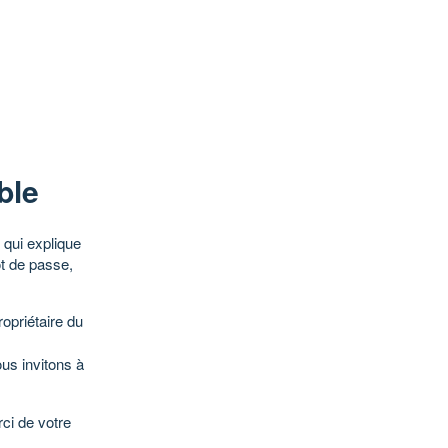
ble
qui explique
ot de passe,
opriétaire du
ous invitons à
ci de votre