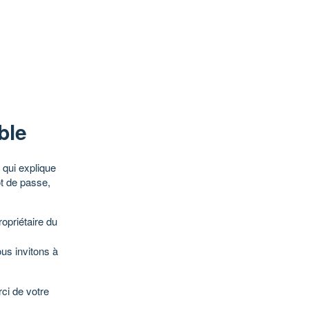
ble
qui explique
ot de passe,
opriétaire du
ous invitons à
ci de votre