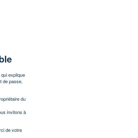
ble
qui explique
ot de passe,
opriétaire du
ous invitons à
ci de votre