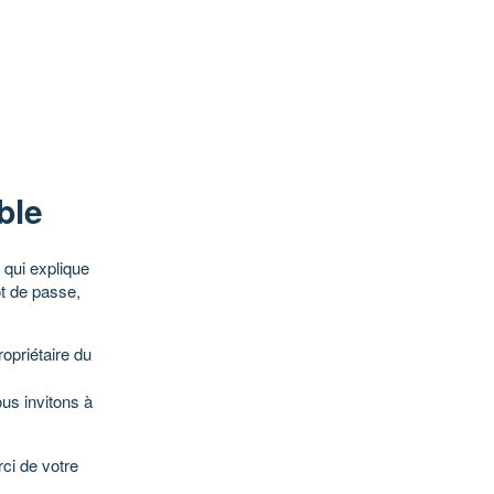
ble
qui explique
ot de passe,
opriétaire du
ous invitons à
ci de votre