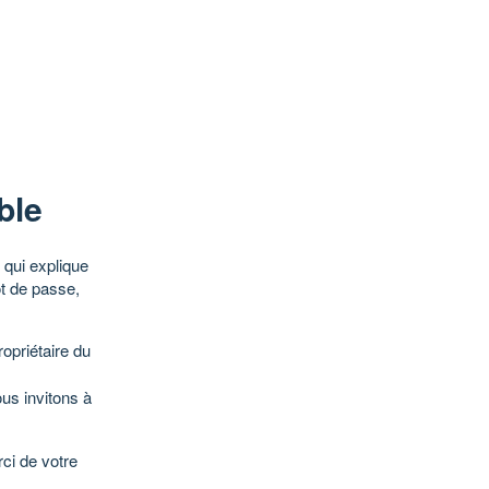
ble
qui explique
ot de passe,
opriétaire du
ous invitons à
ci de votre