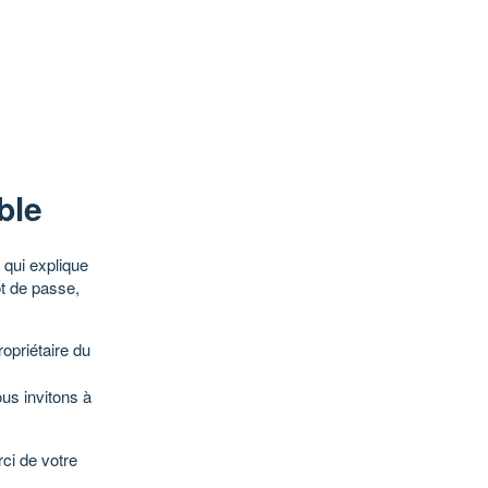
ble
qui explique
ot de passe,
opriétaire du
ous invitons à
ci de votre