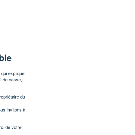
ble
qui explique
ot de passe,
opriétaire du
ous invitons à
ci de votre