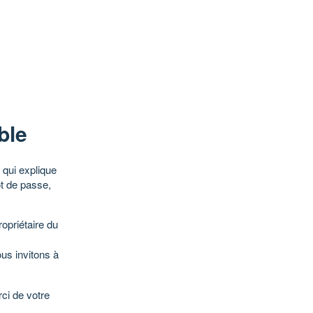
ble
qui explique
ot de passe,
opriétaire du
ous invitons à
ci de votre