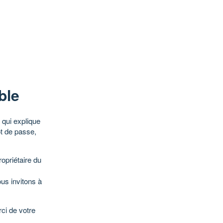
ble
qui explique
ot de passe,
opriétaire du
ous invitons à
ci de votre