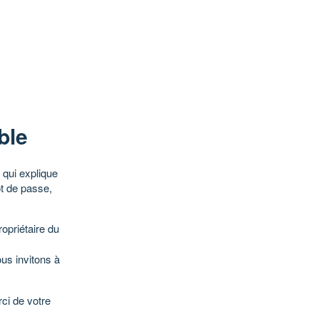
ble
qui explique
ot de passe,
opriétaire du
ous invitons à
ci de votre