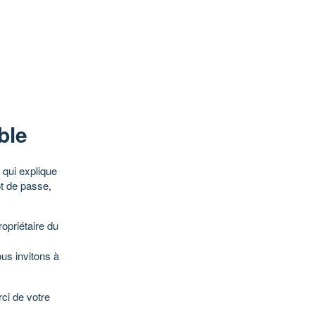
ble
qui explique
ot de passe,
opriétaire du
ous invitons à
ci de votre