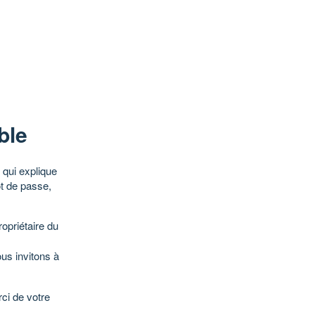
ble
qui explique
ot de passe,
opriétaire du
ous invitons à
ci de votre