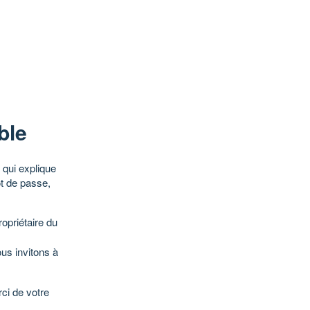
ble
qui explique
ot de passe,
opriétaire du
ous invitons à
ci de votre