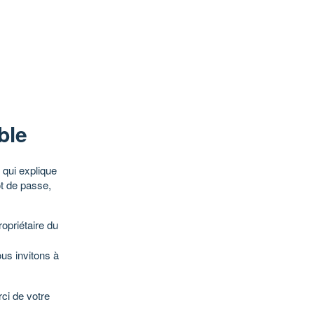
ble
qui explique
ot de passe,
opriétaire du
ous invitons à
ci de votre