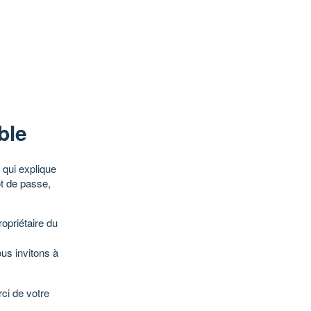
ble
qui explique
ot de passe,
opriétaire du
ous invitons à
ci de votre