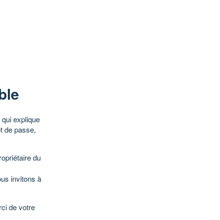
ble
qui explique
ot de passe,
opriétaire du
ous invitons à
ci de votre