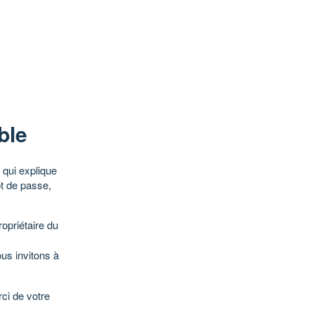
ble
qui explique
ot de passe,
opriétaire du
ous invitons à
ci de votre