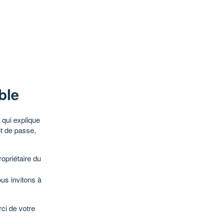
ble
qui explique
ot de passe,
opriétaire du
ous invitons à
ci de votre