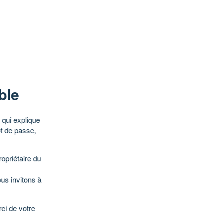
ble
qui explique
ot de passe,
opriétaire du
ous invitons à
ci de votre