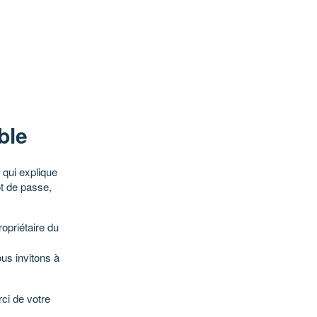
ble
qui explique
ot de passe,
opriétaire du
ous invitons à
ci de votre